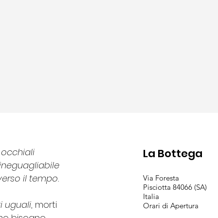
occhiali
La Bottega
 ineguagliabile
verso il tempo.
Via Foresta
Pisciotta 84066 (SA)
Italia
i uguali
, morti
Orari di Apertura
mo bisogno.