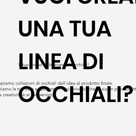
UNA TUA
LINEA DI
Il tuo Brand ha bisogno di occhiali!
OCCHIALI?
ppiamo collezioni di occhiali dall'idea al prodotto finale.
tiamo le tue idee e sposiamo i tuoi principi, che tu sia un piccolo o
a creatività è al tuo servizio.