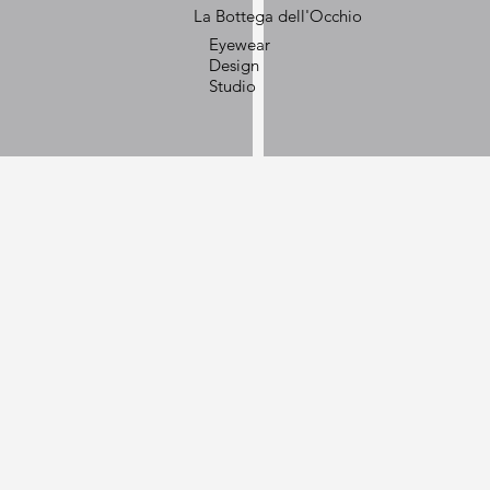
La Bottega dell'Occhio
Eyewear
Design
Studio