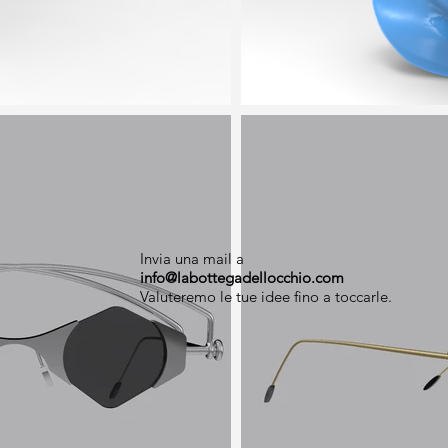
Invia una mail a
info@labottegadellocchio.com
Valuteremo le tue idee fino a toccarle.