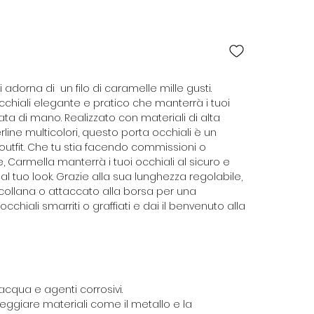
si adorna di un filo di caramelle mille gusti.
cchiali elegante e pratico che manterrà i tuoi
ata di mano. Realizzato con materiali di alta
line multicolori, questo porta occhiali è un
outfit. Che tu stia facendo commissioni o
 Carmella manterrà i tuoi occhiali al sicuro e
 tuo look. Grazie alla sua lunghezza regolabile,
ollana o attaccato alla borsa per una
chiali smarriti o graffiati e dai il benvenuto alla
acqua e agenti corrosivi.
ggiare materiali come il metallo e la