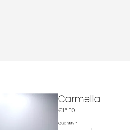
Carmella
Price
€15.00
Quantity
*