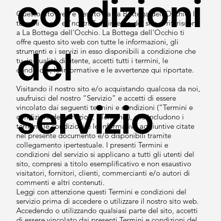
condizioni
Questo sito web è gestito da La Bottega dell'Occhio. I
termini “noi” e “nostro” all'interno del sito si riferiscono
a La Bottega dell'Occhio. La Bottega dell'Occhio ti
offre questo sito web con tutte le informazioni, gli
del
strumenti e i servizi in esso disponibili a condizione che
tu, in qualità di utente, accetti tutti i termini, le
condizioni, le informative e le avvertenze qui riportate.
Visitando il nostro sito e/o acquistando qualcosa da noi,
usufruisci del nostro “Servizio” e accetti di essere
servizio
vincolato dai seguenti termini e condizioni (“Termini e
condizioni del servizio”, “Termini”), che includono i
termini, le condizioni e le informative aggiuntive citate
nel presente documento e/o disponibili tramite
collegamento ipertestuale. I presenti Termini e
condizioni del servizio si applicano a tutti gli utenti del
sito, compresi a titolo esemplificativo e non esaustivo
visitatori, fornitori, clienti, commercianti e/o autori di
commenti e altri contenuti.
Leggi con attenzione questi Termini e condizioni del
servizio prima di accedere o utilizzare il nostro sito web.
Accedendo o utilizzando qualsiasi parte del sito, accetti
di essere vincolato dai presenti Termini e condizioni del