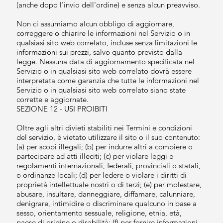
(anche dopo l'invio dell'ordine) e senza alcun preavviso.
Non ci assumiamo alcun obbligo di aggiornare,
correggere o chiarire le informazioni nel Servizio o in
qualsiasi sito web correlato, incluse senza limitazioni le
informazioni sui prezzi, salvo quanto previsto dalla
legge. Nessuna data di aggiornamento specificata nel
Servizio o in qualsiasi sito web correlato dovrà essere
interpretata come garanzia che tutte le informazioni nel
Servizio o in qualsiasi sito web correlato siano state
corrette e aggiornate.
SEZIONE 12 - USI PROIBITI
Oltre agli altri divieti stabiliti nei Termini e condizioni
del servizio, è vietato utilizzare il sito o il suo contenuto:
(a) per scopi illegali; (b) per indurre altri a compiere o
partecipare ad atti illeciti; (c) per violare leggi e
regolamenti internazionali, federali, provinciali o statali,
o ordinanze locali; (d) per ledere o violare i diritti di
proprietà intellettuale nostri o di terzi; (e) per molestare,
abusare, insultare, danneggiare, diffamare, calunniare,
denigrare, intimidire o discriminare qualcuno in base a
sesso, orientamento sessuale, religione, etnia, età,
paese di origine o disabilità; (f) per fornire informazioni