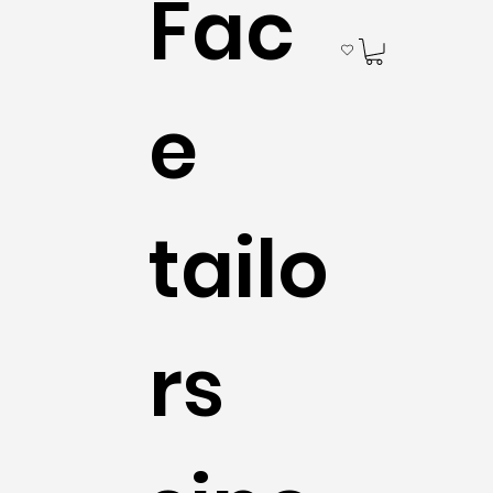
Fac
e
tailo
rs