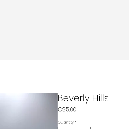
Beverly Hills
Price
€95.00
Quantity
*