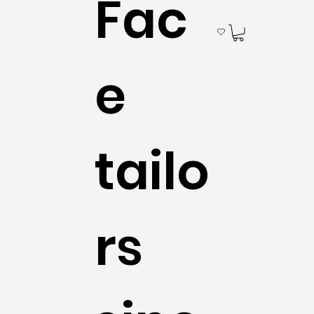
Fac
e
tailo
rs