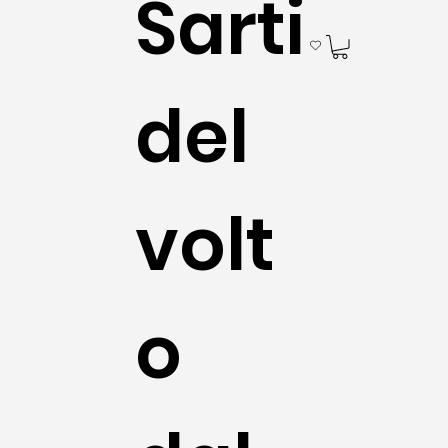
Sarti
del
volt
o