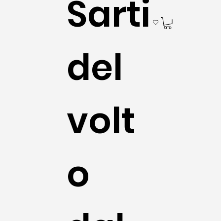
Sarti
del
volt
o