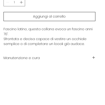
Aggiungi al carrello
Fascino latino, questa collana evoca un fascino anni
70'.
Sfrontata e decisa capace di vestire un occhiale
semplice o di completare un loook già audace.
Manutenzione e cura
Evitare trazioni e esposizioni prolungate a salsedine e
aggenti corrosivi.