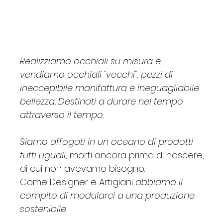
Prezzo
Prezzo
Prezzo
Prezzo
Prezzo
Prezzo
Prezzo
Prezzo
Prezzo
Prezzo
Prezzo
Prezzo
Prezzo
620,00 €
260,00 €
170,00 €
120,00 €
135,00 €
195,00 €
35,00 €
115,00 €
135,00 €
270,00 €
34,00 €
165,00 €
125,00 €
Realizziamo occhiali su misura e
vendiamo occhiali "vecchi", pezzi di
ineccepibile manifattura e ineguagliabile
bellezza. Destinati a durare nel tempo
attraverso il tempo.
Siamo affogati in un oceano di prodotti
tutti uguali
, morti ancora prima di nascere,
di cui non avevamo bisogno.
Come Designer e Artigiani
abbiamo il
compito di modularci a una produzione
sostenibile.