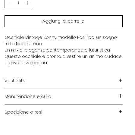
Aggiungi al carrello
Occhiale Vintage Sonny modello Posillipo, un sogno
tutto Napoletano.
Un mix di eleganza contemporanea e futuristica.
Questo occhiale è pronto a vestire un animo audace
e privo di vergogna.
Vestibilità
Veste bene visi di taglia piccola e media.
Manutenzione e cura
Ricorda che l'occhiale è espressione di identità, non
è necessario seguire le regole classiche di vestibilità.
Eventuali irregolarità sono da considerarsi parte
Spedizione e resi
integrante di un processo di conservazione durato
anni.
Spedizione standard, da 4 a 8 giorni lavorativi, gratuita
Per una buona conservazione del prodotto è
per ordini superiori a 120,00 €
importante pulire periodicamente gli occhiali con