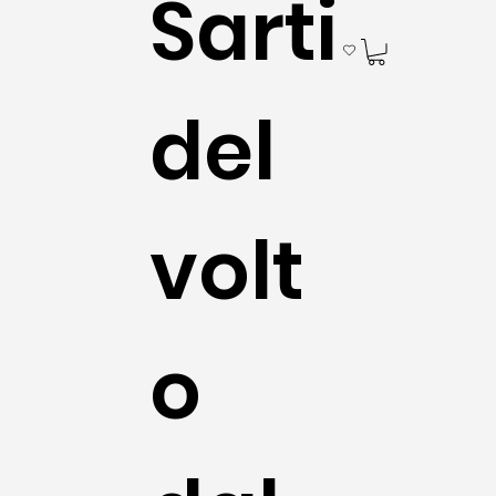
Sarti
del
volt
o