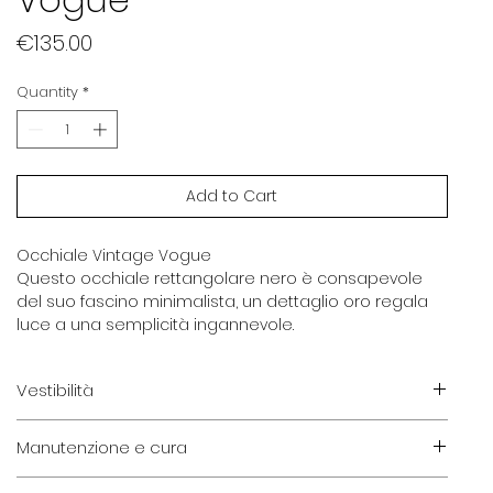
Price
€135.00
Quantity
*
Add to Cart
Occhiale Vintage Vogue
Questo occhiale rettangolare nero è consapevole
del suo fascino minimalista, un dettaglio oro regala
luce a una semplicità ingannevole.
Vestibilità
Veste bene visi di taglia media e grande.
Manutenzione e cura
Ricorda che l'occhiale è espressione di identità, non
è necessario seguire le regole classiche di vestibilità.
Eventuali irregolarità sono da considerarsi parte