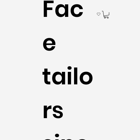
Fac
e
tailo
rs