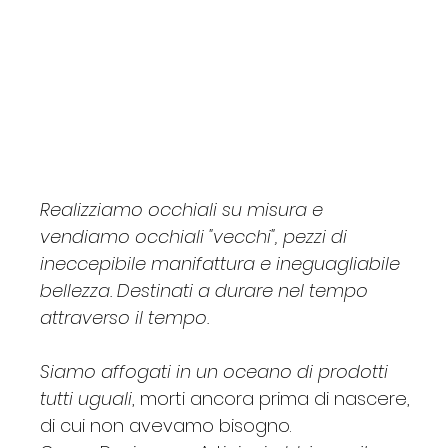
SWAROSKI
Claudio
Custom
JCM
Egizia
G
Barbara
Barbara Allen
Essence
Gabriella
Lac
P.Q.BOX
Borgonovi
Price
Price
Price
Price
Price
Price
Price
Price
Price
Price
Price
Price
Price
€620.00
€260.00
€170.00
€120.00
€135.00
€195.00
€35.00
€115.00
€135.00
€270.00
€34.00
€165.00
€125.00
Realizziamo occhiali su misura e
vendiamo occhiali "vecchi", pezzi di
ineccepibile manifattura e ineguagliabile
bellezza. Destinati a durare nel tempo
attraverso il tempo.
Siamo affogati in un oceano di prodotti
tutti uguali
, morti ancora prima di nascere,
di cui non avevamo bisogno.