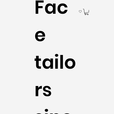
Fac
e
tailo
rs