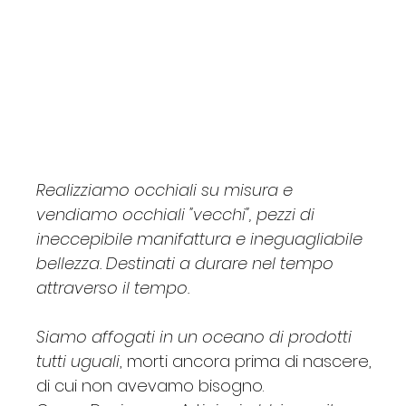
SWAROSKI
Claudio
Custom
JCM
Egizia
G
Barbara
Barbara Allen
Essence
Gabriella
Lac
P.Q.BOX
Borgonovi
Price
Price
Price
Price
Price
Price
Price
Price
Price
Price
Price
Price
Price
€620.00
€260.00
€170.00
€120.00
€135.00
€195.00
€35.00
€115.00
€135.00
€270.00
€34.00
€165.00
€125.00
Realizziamo occhiali su misura e
vendiamo occhiali "vecchi", pezzi di
ineccepibile manifattura e ineguagliabile
bellezza. Destinati a durare nel tempo
attraverso il tempo.
Siamo affogati in un oceano di prodotti
tutti uguali
, morti ancora prima di nascere,
di cui non avevamo bisogno.