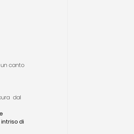
 
un canto 
ura  dal 
e 
intriso di 