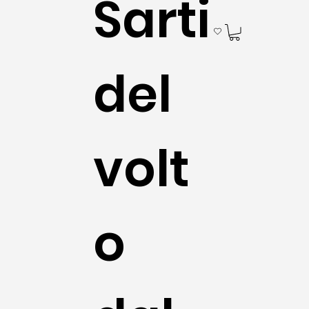
Sarti
del
volt
o