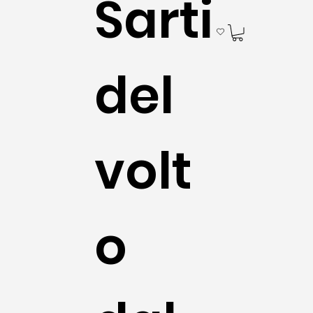
Sarti
del
volt
o