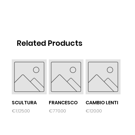
Related Products
SCULTURA
FRANCESCO
CAMBIO LENTI
Price
Price
Price
€1,125.00
€770.00
€120.00