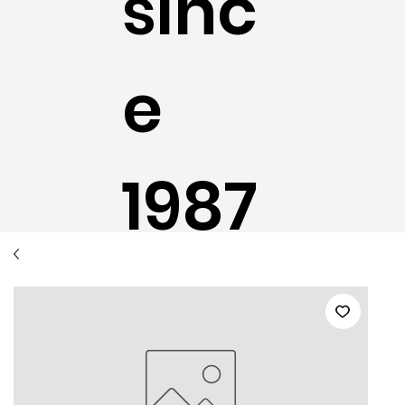
sinc
e
1987