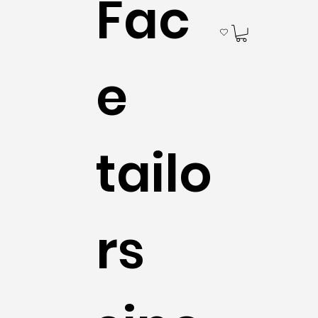
Fac
e
tailo
rs