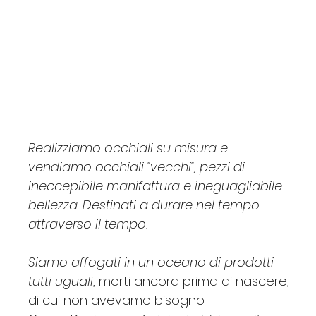
SWAROSKI
Claudio
Custom
JCM
Egizia
G
Barbara
Barbara Allen
Essence
Gabriella
Lac
P.Q.BOX
Borgonovi
Price
Price
Price
Price
Price
Price
Price
Price
Price
Price
Price
Price
Price
€620.00
€260.00
€170.00
€120.00
€135.00
€195.00
€35.00
€115.00
€135.00
€270.00
€34.00
€165.00
€125.00
Realizziamo occhiali su misura e
vendiamo occhiali "vecchi", pezzi di
ineccepibile manifattura e ineguagliabile
bellezza. Destinati a durare nel tempo
attraverso il tempo.
Siamo affogati in un oceano di prodotti
tutti uguali
, morti ancora prima di nascere,
di cui non avevamo bisogno.