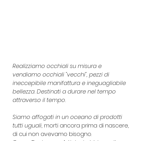
SWAROSKI
Claudio
Custom
JCM
Egizia
G
Barbara
Barbara Allen
Essence
Gabriella
Lac
P.Q.BOX
Borgonovi
Price
Price
Price
Price
Price
Price
Price
Price
Price
Price
Price
Price
Price
€620.00
€260.00
€170.00
€120.00
€135.00
€195.00
€35.00
€115.00
€135.00
€270.00
€34.00
€165.00
€125.00
Realizziamo occhiali su misura e
vendiamo occhiali "vecchi", pezzi di
ineccepibile manifattura e ineguagliabile
bellezza. Destinati a durare nel tempo
attraverso il tempo.
Siamo affogati in un oceano di prodotti
tutti uguali
, morti ancora prima di nascere,
di cui non avevamo bisogno.