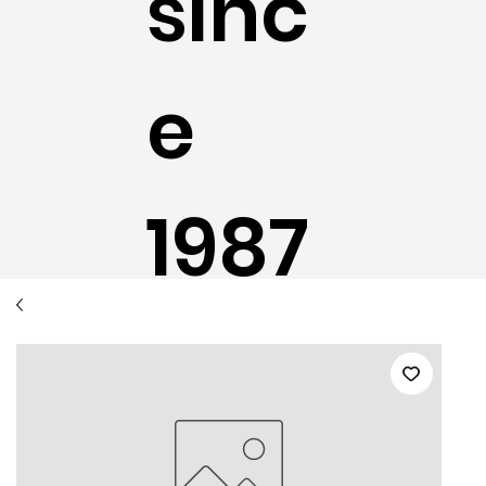
sinc
e
1987