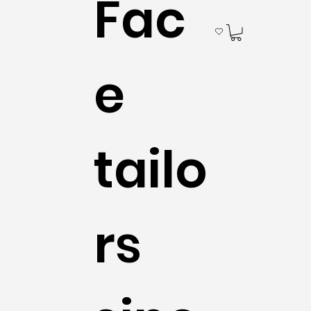
Fac
e
tailo
rs