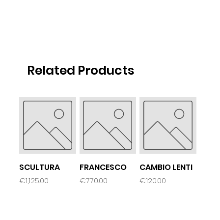
Related Products
SCULTURA
FRANCESCO
CAMBIO LENTI
Price
Price
Price
€1,125.00
€770.00
€120.00