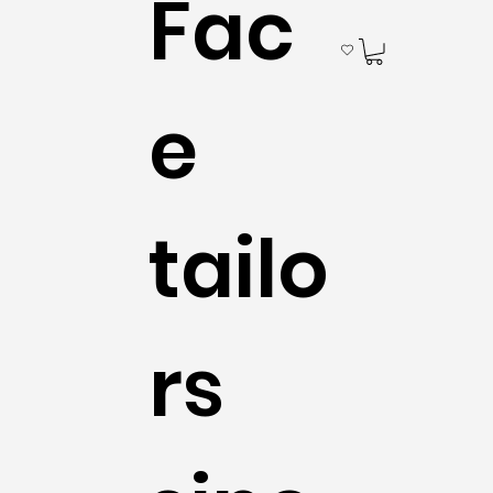
Fac
e
tailo
rs