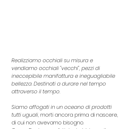
SWAROSKI
Claudio
Custom
JCM
Egizia
G
Barbara
Barbara Allen
Essence
Gabriella
Lac
P.Q.BOX
Borgonovi
Price
Price
Price
Price
Price
Price
Price
Price
Price
Price
Price
Price
Price
€620.00
€260.00
€170.00
€120.00
€135.00
€195.00
€35.00
€115.00
€135.00
€270.00
€34.00
€165.00
€125.00
Realizziamo occhiali su misura e
vendiamo occhiali "vecchi", pezzi di
ineccepibile manifattura e ineguagliabile
bellezza. Destinati a durare nel tempo
attraverso il tempo.
Siamo affogati in un oceano di prodotti
tutti uguali
, morti ancora prima di nascere,
di cui non avevamo bisogno.