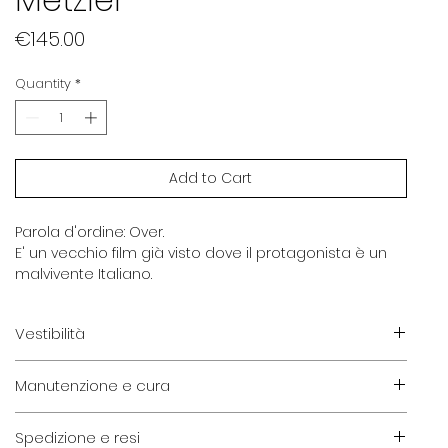
Price
€145.00
Quantity
*
Add to Cart
Parola d'ordine: Over.
E' un vecchio film già visto dove il protagonista è un
malvivente Italiano.
Vestibilità
Veste bene visi di taglia grande.
Manutenzione e cura
Ricorda che l'occhiale è espressione di identità, non
è necessario seguire le regole classiche di vestibilità.
Eventuali irregolarità sono da considerarsi parte
Spedizione e resi
integrante di un processo di conservazione durato